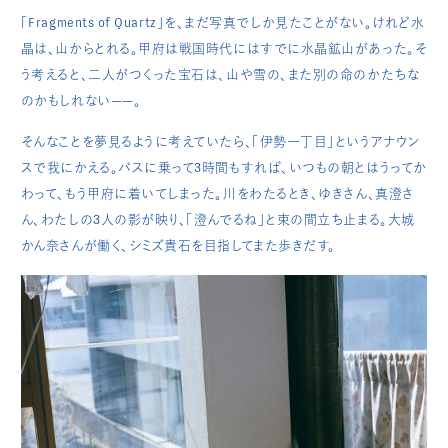
「Fragments of Quartz」を、まだ写真でしか見たことがない。けれど水
晶は、山からとれる。甲府は戦国時代にはすでに水晶鉱山があった。そ
う考えると、二人がつくった宝石は、山や雪の、また別の命のかたちな
のかもしれない——。
そんなことを夢見るように考えていたら、「伊勢一丁目」というアナウン
スで我にかえる。バスに乗って3時間もすれば、いつもの朝とはうってか
わって、もう甲府に着いてしまった。川をわたるとき、ゆきさん、真澄さ
ん、わたしの3人の影が映り、「澄んでるね」と束の間立ち止まる。大城
かん奈さんが働く、シミズ貴石を目指してまた歩きだす。