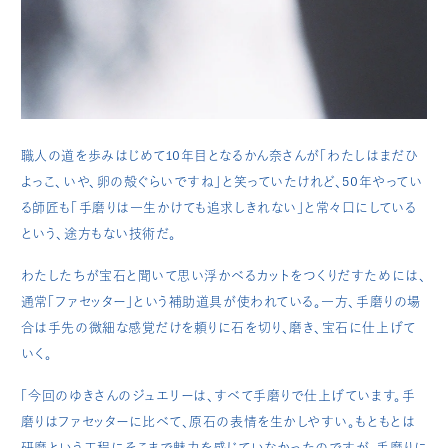
職人の道を歩みはじめて10年目となるかん奈さんが「わたしはまだひ
よっこ、いや、卵の殻ぐらいですね」と笑っていたけれど、50年やってい
る師匠も「手磨りは一生かけても追求しきれない」と常々口にしている
という、途方もない技術だ。
わたしたちが宝石と聞いて思い浮かべるカットをつくりだすためには、
通常「ファセッター」という補助道具が使われている。一方、手磨りの場
合は手先の微細な感覚だけを頼りに石を切り、磨き、宝石に仕上げて
いく。
「今回のゆきさんのジュエリーは、すべて手磨りで仕上げています。手
磨りはファセッターに比べて、原石の表情を生かしやすい。もともとは
研磨という工程にそこまで魅力を感じていなかったのですが、手磨りに