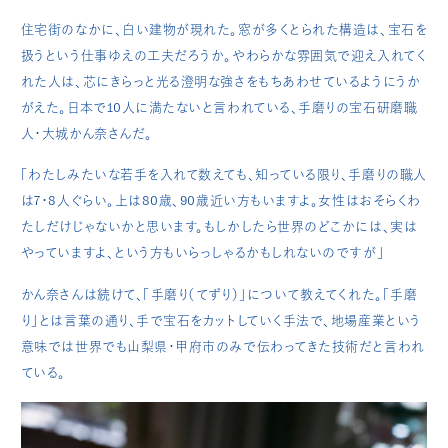
住宅街のなかに、白い建物が現れた。窓が多くとられた構造は、宝石を
扱うという仕事ゆえの工夫だろうか。やわらかな雰囲気で迎え入れてく
れた人は、芯にきらっと光る澄明な強さをもちあわせているようにうか
がえた。日本で10人に満たないと言われている、手磨りの宝石研磨職
人・大城かん奈さんだ。
「わたしみたいな若手を入れて数えても、知っている限り、手磨りの職人
は7・8人ぐらい。上は80歳、90歳近い方もいますよ。女性はおそらくわ
たしだけじゃないかと思います。もしかしたら世界のどこかには、実は
やっていますよ、という方もいらっしゃるかもしれないのですが」
かん奈さんは続けて、「手磨り（てずり）」について教えてくれた。「手磨
り」とは言葉の通り、手で宝石をカットしていく手法で、地場産業という
意味では世界でも山梨県・甲府市のみで伝わってきた技術だと言われ
ている。