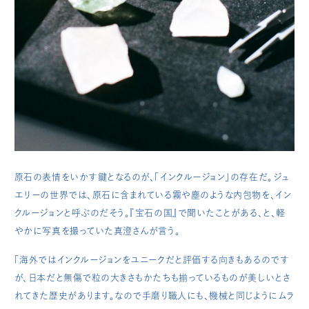
原石の表情をいかす鍵となるのが、「インクルージョン」の存在だ。ジュ
エリーの世界では、原石に含まれている霧や塵のような内包物を、イン
クルージョンと呼ぶのだそう。『宝石の国』で聞いたことがある、と、軽
やかに写真を撮っていた真澄さんが言う。
「海外ではインクルージョンをユニークだと評価する向きもあるのです
が、日本だと無傷で粒の大きさもかたちも揃っているものが美しいとさ
れてきた歴史があります。なので手磨り職人にも、機械と同じようにムラ