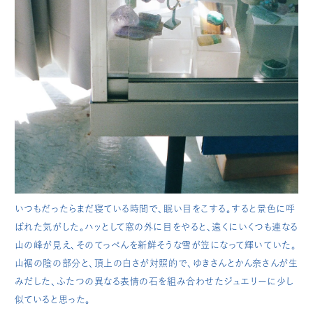
いつもだったらまだ寝ている時間で、眠い目をこする。すると景色に呼
ばれた気がした。ハッとして窓の外に目をやると、遠くにいくつも連なる
山の峰が見え、そのてっぺんを新鮮そうな雪が笠になって輝いていた。
山裾の陰の部分と、頂上の白さが対照的で、ゆきさんとかん奈さんが生
みだした、ふたつの異なる表情の石を組み合わせたジュエリーに少し
似ていると思った。