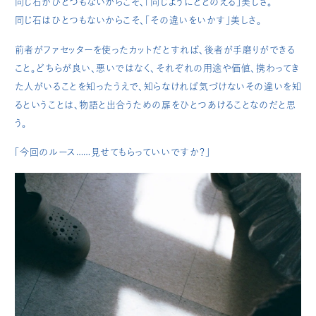
同じ石がひとつもないからこそ、「同じようにととのえる」美しさ。
同じ石はひとつもないからこそ、「その違いをいかす」美しさ。
前者がファセッターを使ったカットだとすれば、後者が手磨りができる
こと。どちらが良い、悪いではなく、それぞれの用途や価値、携わってき
た人がいることを知ったうえで、知らなければ気づけないその違いを知
るということは、物語と出合うための扉をひとつあけることなのだと思
う。
「今回のルース……見せてもらっていいですか？」