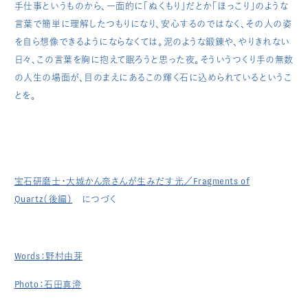
手仕事というものから、一面的に「ぬくもり」だとか「ほっこり」のような
言葉で簡単に理解したつもりになり、安心するのではなく、その人の姿
を自ら想像できるようにならなくては。泥のような鍛錬や、やりきれない
日々、この言葉を胸に抱えて眠ろうと思った夜。そういうつくり手の無数
の人生の場面が、目のまえにあるこの輝く石に込められているというこ
とを。
宝石研磨士・大城かん奈さんが生みだす光／Fragments of
Quartz（後編）
につづく
Words：野村由芽
Photo：石田真澄