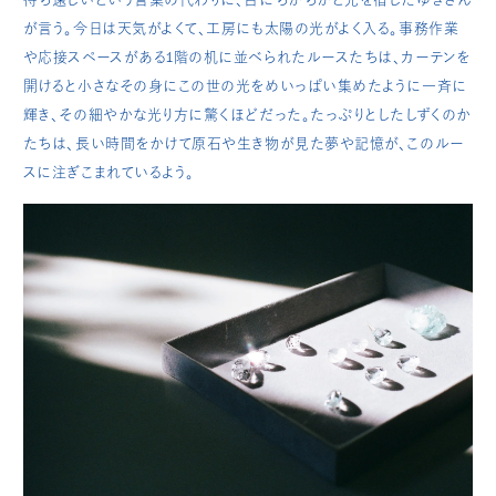
が言う。今日は天気がよくて、工房にも太陽の光がよく入る。事務作業
や応接スペースがある1階の机に並べられたルースたちは、カーテンを
開けると小さなその身にこの世の光をめいっぱい集めたように一斉に
輝き、その細やかな光り方に驚くほどだった。たっぷりとしたしずくのか
たちは、長い時間をかけて原石や生き物が見た夢や記憶が、このルー
スに注ぎこまれているよう。