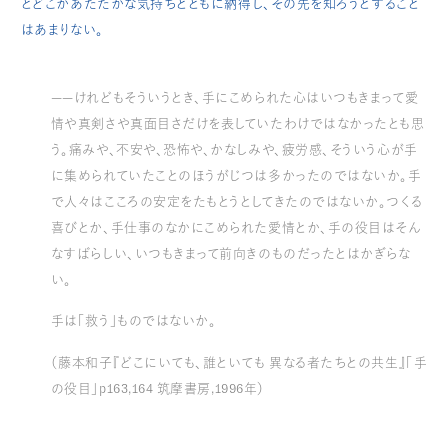
とどこかあたたかな気持ちとともに納得し、その先を知ろうとすること
はあまりない。
——けれどもそういうとき、手にこめられた心はいつもきまって愛
情や真剣さや真面目さだけを表していたわけではなかったとも思
う。痛みや、不安や、恐怖や、かなしみや、疲労感、そういう心が手
に集められていたことのほうがじつは多かったのではないか。手
で人々はこころの安定をたもとうとしてきたのではないか。つくる
喜びとか、手仕事のなかにこめられた愛情とか、手の役目はそん
なすばらしい、いつもきまって前向きのものだったとはかぎらな
い。
手は「救う」ものではないか。
（藤本和子『どこにいても、誰といても 異なる者たちとの共生』「手
の役目」p163,164 筑摩書房,1996年）