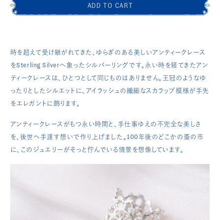
ADD TO CART
時を超えて受け継がれてきた、ゆらぎのある美しいアンティークレース
を
Sterling Silverへ
象ったシルバーリングです。永い時を経てきたアン
ティークレースは、ひとつとして同じものはありません。
王冠のようなゆ
ったりとしたシルエットに、アイラッシュの繊細なスカラップ模様が手先
をエレガントに
飾ります。
アンティークレースがもつ永い時間と、手仕事ゆえの不完全な美しさ
を、後世へ手渡す想いで作り上げました。100年後のどこかの蚤の市
に、このジュエリーがそっと佇んでいる情景を想像しています。