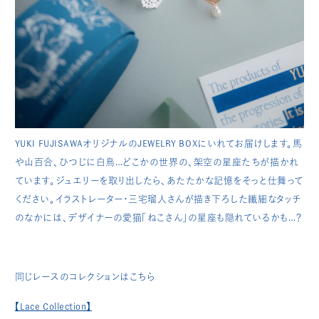
YUKI FUJISAWAオリジナルのJEWELRY BOXにいれてお届けします。馬
や山百合、ひつじに白鳥…どこかの世界の、架空の星座たちが描かれ
ています。ジュエリーを取り出したら、あたたかな記憶をそっと仕舞って
ください。イラストレーター・三宅瑠人さんが描き下ろした繊細なタッチ
のなかには、デザイナーの愛猫「ねこさん」の星座も隠れているかも…？
同じレースのコレクションはこちら
【Lace Collection】