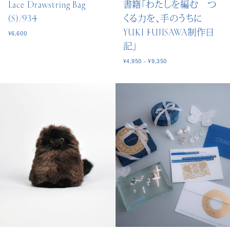
Lace Drawstring Bag
書籍「わたしを編む つ
(S)/934
くる力を、手のうちに
YUKI FUJISAWA制作日
¥6,600
記」
¥4,950 - ¥9,350