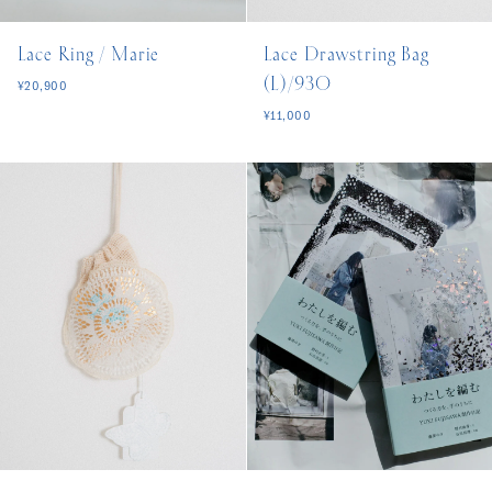
Lace Ring / Marie
Lace Drawstring Bag
(L)/930
¥20,900
¥11,000