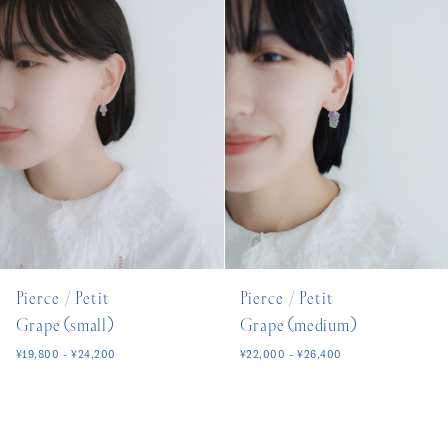
Pierce / Petit
Pierce / Petit
Grape（small）
Grape（medium）
¥19,800 - ¥24,200
¥22,000 - ¥26,400