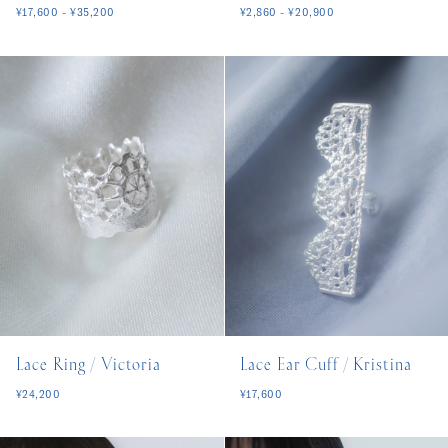
¥17,600 - ¥35,200
¥2,860 - ¥20,900
Lace Ring / Victoria
Lace Ear Cuff / Kristina
¥24,200
¥17,600