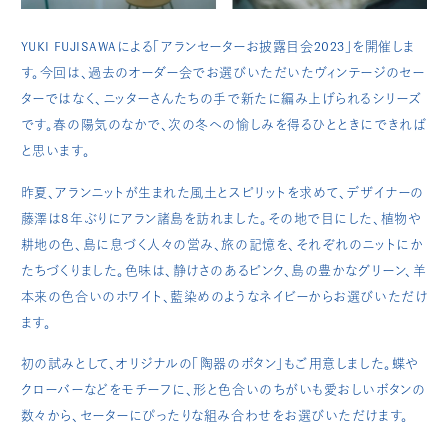
YUKI FUJISAWAによる「アランセーターお披露目会2023」を開催しま
す。今回は、過去のオーダー会でお選びいただいたヴィンテージのセー
ターではなく、ニッターさんたちの手で新たに編み上げられるシリーズ
です。春の陽気のなかで、次の冬への愉しみを得るひとときにできれば
と思います。
昨夏、アランニットが生まれた風土とスピリットを求めて、デザイナーの
藤澤は8年ぶりにアラン諸島を訪れました。その地で目にした、植物や
耕地の色、島に息づく人々の営み、旅の記憶を、それぞれのニットにか
たちづくりました。色味は、静けさのあるピンク、島の豊かなグリーン、羊
本来の色合いのホワイト、藍染めのようなネイビーからお選びいただけ
ます。
初の試みとして、オリジナルの「陶器のボタン」もご用意しました。蝶や
クローバーなどをモチーフに、形と色合いのちがいも愛おしいボタンの
数々から、セーターにぴったりな組み合わせをお選びいただけます。