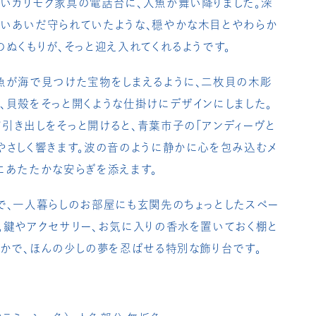
いカリモク家具の電話台に、人魚が舞い降りました。深
いあいだ守られていたような、穏やかな木目とやわらか
のぬくもりが、そっと迎え入れてくれるようです。
魚が海で見つけた宝物をしまえるように、二枚貝の木彫
、貝殻をそっと開くような仕掛けにデザインにしました。
引き出しをそっと開けると、青葉市子の「アンディーヴと
やさしく響きます。波の音のように静かに心を包み込むメ
にあたたかな安らぎを添えます。
で、一人暮らしのお部屋にも玄関先のちょっとしたスペー
。鍵やアクセサリー、お気に入りの香水を置いておく棚と
なかで、ほんの少しの夢を忍ばせる特別な飾り台です。