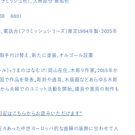
フラミッシュ色）、人魚部分 無垢色
60 680）
、電話台（フラミッシュシリーズ）推定1984年製・2025年
、取手付け替え、新たに塗装、オルゴール設置
ル）×うまのはなむけ｜
岡山在住、木彫り作家。
2015
年か
国で作品を発表。
彫刻や道具、木版画などあらゆる木彫
から夫婦でのユニット活動を開始。
建具や家具の制作も
日記はこちらからお読みいただけます*
元々あった中世ヨーロッパ的な曲線の装飾に合わせて人