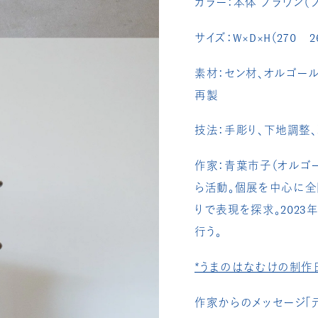
カラー：本体 ブラウン（
サイズ：W×D×H（270 2
素材：セン材、オルゴール
再製
技法：手彫り、下地調整
作家：
青葉市子（オルゴー
ら活動。
個展を中心に全
りで表現を探求。
2023
年
行う。
*うまのはなむけの制作
作家からのメッセージ「