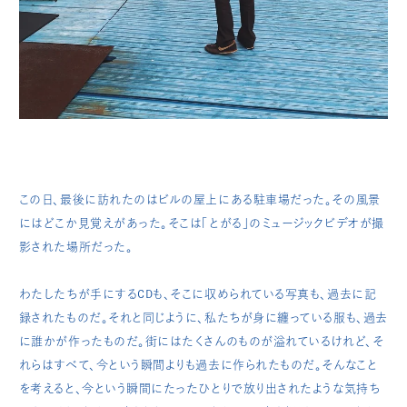
この日、最後に訪れたのはビルの屋上にある駐車場だった。その風景
にはどこか見覚えがあった。そこは「とがる」のミュージックビデオが撮
影された場所だった。
わたしたちが手にするCDも、そこに収められている写真も、過去に記
録されたものだ。それと同じように、私たちが身に纏っている服も、過去
に誰かが作ったものだ。街にはたくさんのものが溢れているけれど、そ
れらはすべて、今という瞬間よりも過去に作られたものだ。そんなこと
を考えると、今という瞬間にたったひとりで放り出されたような気持ち