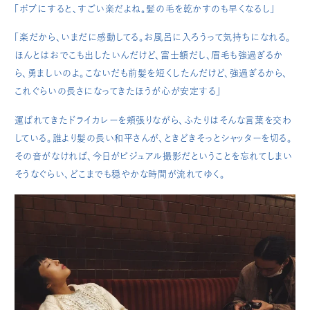
「ボブにすると、すごい楽だよね。髪の毛を乾かすのも早くなるし」
「楽だから、いまだに感動してる。お風呂に入ろうって気持ちになれる。
ほんとはおでこも出したいんだけど、富士額だし、眉毛も強過ぎるか
ら、勇ましいのよ。こないだも前髪を短くしたんだけど、強過ぎるから、
これぐらいの長さになってきたほうが心が安定する」
運ばれてきたドライカレーを頬張りながら、ふたりはそんな言葉を交わ
している。誰より髪の長い和平さんが、ときどきそっとシャッターを切る。
その音がなければ、今日がビジュアル撮影だということを忘れてしまい
そうなぐらい、どこまでも穏やかな時間が流れてゆく。