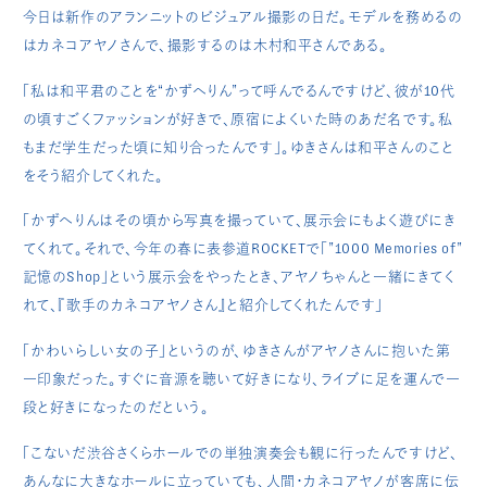
今日は新作のアランニットのビジュアル撮影の日だ。モデルを務めるの
はカネコアヤノさんで、撮影するのは木村和平さんである。
「私は和平君のことを“かずへりん”って呼んでるんですけど、彼が10代
の頃すごくファッションが好きで、原宿によくいた時のあだ名です。私
もまだ学生だった頃に知り合ったんです」。ゆきさんは和平さんのこと
をそう紹介してくれた。
「かずへりんはその頃から写真を撮っていて、展示会にもよく遊びにき
てくれて。それで、今年の春に表参道ROCKETで「”1000 Memories of”
記憶のShop」という展示会をやったとき、アヤノちゃんと一緒にきてく
れて、『歌手のカネコアヤノさん』と紹介してくれたんです」
「かわいらしい女の子」というのが、ゆきさんがアヤノさんに抱いた第
一印象だった。すぐに音源を聴いて好きになり、ライブに足を運んで一
段と好きになったのだという。
「こないだ渋谷さくらホールでの単独演奏会も観に行ったんですけど、
あんなに大きなホールに立っていても、人間・カネコアヤノが客席に伝