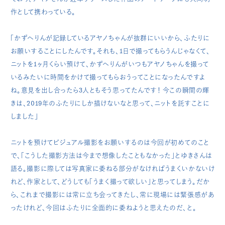
作として携わっている。
「かずへりんが記録しているアヤノちゃんが抜群にいいから、ふたりに
お願いすることにしたんです。それも、1日で撮ってもらうんじゃなくて、
ニットを1ヶ月くらい預けて、かずへりんがいつもアヤノちゃんを撮って
いるみたいに時間をかけて撮ってもらおうってことになったんですよ
ね。意見を出し合ったら3人ともそう思ってたんです！ 今この瞬間の輝
きは、2019年のふたりにしか描けないなと思って、ニットを託すことに
しました」
ニットを預けてビジュアル撮影をお願いするのは今回が初めてのこと
で、「こうした撮影方法は今まで想像したこともなかった」とゆきさんは
語る。撮影に際しては写真家に委ねる部分がなければうまくいかないけ
れど、作家として、どうしても「うまく撮って欲しい」と思ってしまう。だか
ら、これまで撮影には常に立ち会ってきたし、常に現場には緊張感があ
ったけれど、今回はふたりに全面的に委ねようと思えたのだ、と。